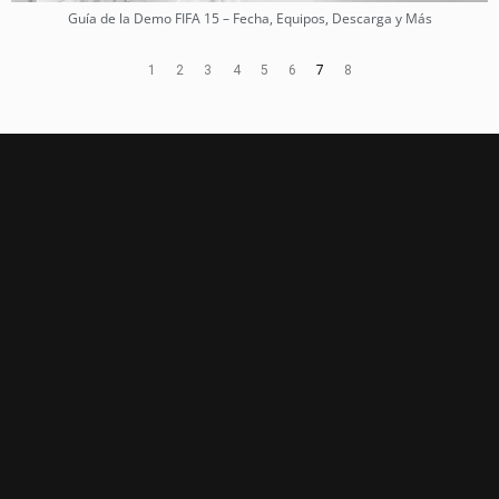
Guía de la Demo FIFA 15 – Fecha, Equipos, Descarga y Más
1
2
3
4
5
6
7
8