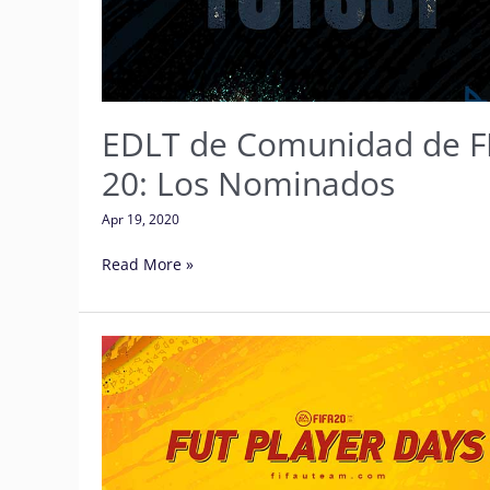
20:
Los
Nominados
EDLT de Comunidad de F
20: Los Nominados
Apr 19, 2020
Read More »
Días
de
Jugador
de
FUT
20