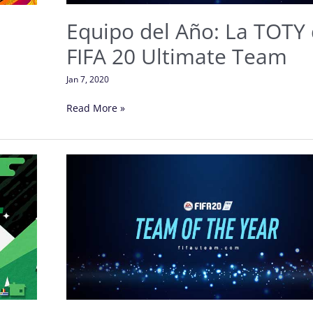
Team
Equipo del Año: La TOTY
FIFA 20 Ultimate Team
Jan 7, 2020
Read More »
TOTY
de
FIFA
20
Ultimate
Team
–
Los
Candidatos