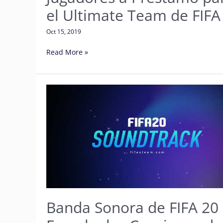
el Ultimate Team de FIFA
Oct 15, 2019
Read More »
Banda
Sonora
de
FIFA
20
–
Escucha
las
Canciones
de
Banda Sonora de FIFA 20 
FIFA
20