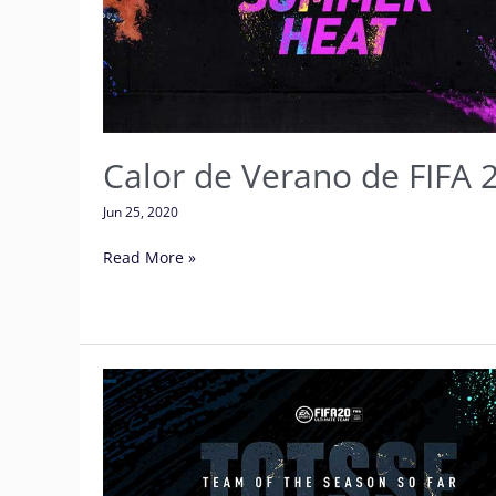
FIFA
20
Calor de Verano de FIFA 
Jun 25, 2020
Read More »
EDLT
de
Comunidad
de
FIFA