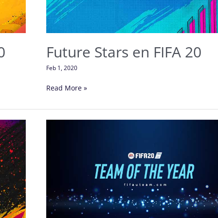
0
Future Stars en FIFA 20
Feb 1, 2020
Read More »
Equipo
del
Año:
La
TOTY
de
FIFA
20
Ultimate