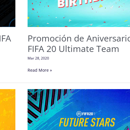
20
Ultimate
Team
Promoción de Aniversari
IFA
FIFA 20 Ultimate Team
Mar 28, 2020
Read More »
Future
Stars
en
FIFA
20