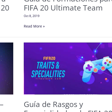
 20
FIFA 20 Ultimate Team
Oct 8, 2019
Read More »
Guía
de
Rasgos
y
Especialidades
de
FIFA
20
para
Ultimate
Guía de Rasgos y
–
Team