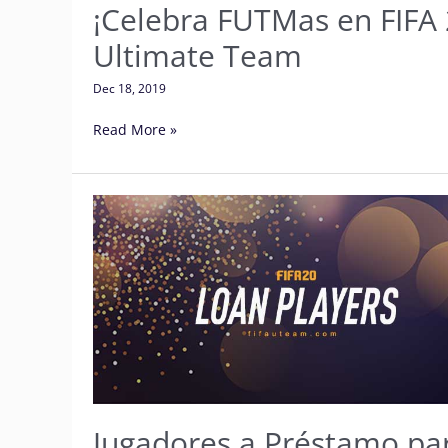
¡Celebra FUTMas en FIFA
Ultimate Team
Dec 18, 2019
Read More »
Jugadores
a
Préstamo
para
el
Ultimate
Team
de
FIFA
20
Jugadores a Préstamo pa