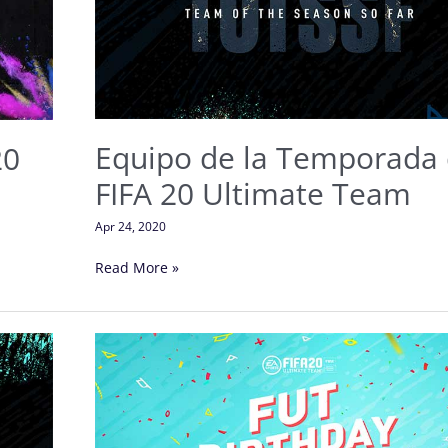
de
FIFA
20
Ultimate
Team
Equipo de la Temporada
20
FIFA 20 Ultimate Team
Apr 24, 2020
Read More »
Promoción
de
Aniversario
de
FIFA