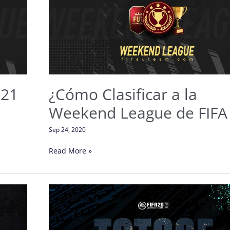
la
Weekend
League
de
FIFA
21?
 21
¿Cómo Clasificar a la
Weekend League de FIFA
Sep 24, 2020
Read More »
Equipo
de
la
Temporada