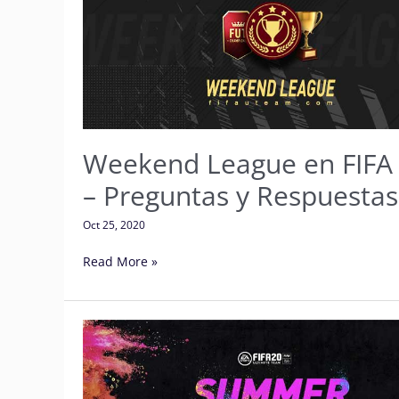
FIFA
21
–
Preguntas
y
Respuestas
Weekend League en FIFA
– Preguntas y Respuestas
Oct 25, 2020
Read More »
Calor
de
Verano
de