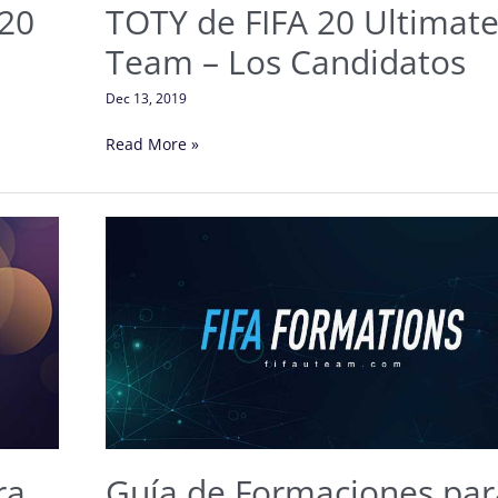
 20
TOTY de FIFA 20 Ultimat
Team – Los Candidatos
Dec 13, 2019
Read More »
Guía
de
Formaciones
para
FIFA
20
Ultimate
Team
ra
Guía de Formaciones par