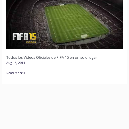
Videos
Oficiales
de
FIFA
15
en
un
solo
Todos los Videos Oficiales de FIFA 15 en un solo lugar
lugar
Aug 18, 2014
Read More »