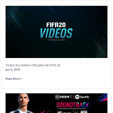
Todos
los
Videos
Oficiales
de
FIFA
20
Todos los Videos Oficiales de FIFA 20
Jun 9, 2019
Read More »
Banda
Sonora
de