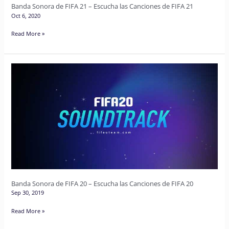
Banda Sonora de FIFA 21 – Escucha las Canciones de FIFA 21
FIFA
Oct 6, 2020
21
Read More »
Banda
Sonora
de
FIFA
20
–
Escucha
las
Canciones
de
Banda Sonora de FIFA 20 – Escucha las Canciones de FIFA 20
FIFA
Sep 30, 2019
20
Read More »