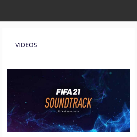
VIDEOS
Banda
Sonora
de
FIFA
21
–
Escucha
las
Canciones
de