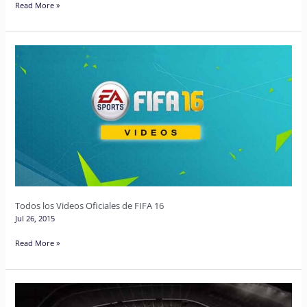
Read More »
Todos
los
Videos
Oficiales
de
FIFA
16
Todos los Videos Oficiales de FIFA 16
Jul 26, 2015
Read More »
Todos
los