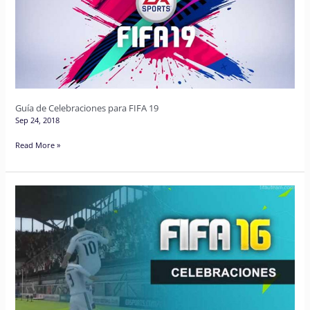
para
FIFA
19
Guía de Celebraciones para FIFA 19
Sep 24, 2018
Read More »
Guía
de
Celebraciones
FIFA
16