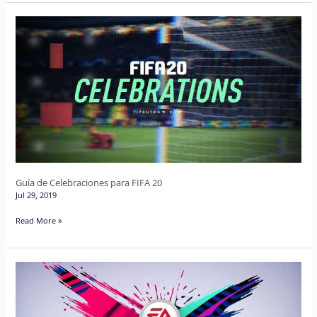
Guía
de
Celebraciones
para
FIFA
20
Guía de Celebraciones para FIFA 20
Jul 29, 2019
Read More »
Guía
de
Celebraciones