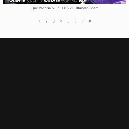
¡Qué Pasaría Si…? – FIFA 21 Ultimate Team
1
2
3
4
5
6
7
8