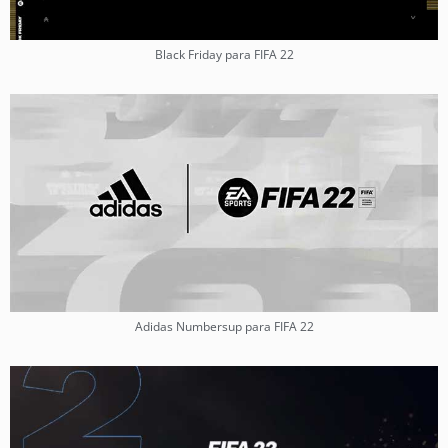
Black Friday para FIFA 22
Adidas Numbersup para FIFA 22