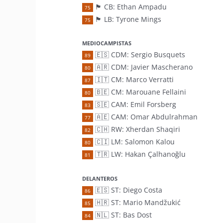
🏴󠁧󠁢󠁷󠁬󠁳󠁿 CB: Ethan Ampadu
75
🏴󠁧󠁢󠁥󠁮󠁧󠁿 LB: Tyrone Mings
75
MEDIOCAMPISTAS
🇪🇸 CDM: Sergio Busquets
89
🇦🇷 CDM: Javier Mascherano
80
🇮🇹 CM: Marco Verratti
87
🇧🇪 CM: Marouane Fellaini
80
🇸🇪 CAM: Emil Forsberg
83
🇦🇪 CAM: Omar Abdulrahman
77
🇨🇭 RW: Xherdan Shaqiri
82
🇨🇮 LM: Salomon Kalou
80
🇹🇷 LW: Hakan Çalhanoğlu
81
DELANTEROS
🇪🇸 ST: Diego Costa
86
🇭🇷 ST: Mario Mandžukić
85
🇳🇱 ST: Bas Dost
84