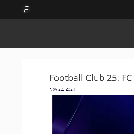
Skip
to
content
Football Club 25: FC
Nov 22, 2024