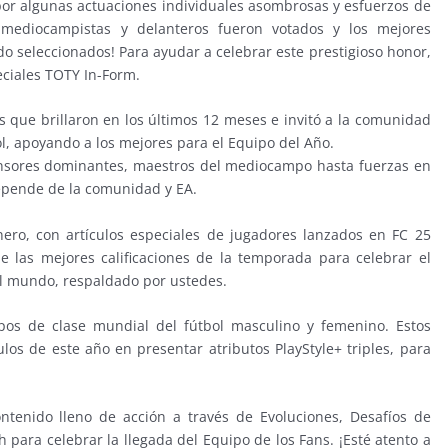
por algunas actuaciones individuales asombrosas y esfuerzos de
, mediocampistas y delanteros fueron votados y los mejores
do seleccionados! Para ayudar a celebrar este prestigioso honor,
eciales TOTY In-Form.
s que brillaron en los últimos 12 meses e invitó a la comunidad
bol, apoyando a los mejores para el Equipo del Año.
ensores dominantes, maestros del mediocampo hasta fuerzas en
depende de la comunidad y EA.
nero, con artículos especiales de jugadores lanzados en FC 25
 las mejores calificaciones de la temporada para celebrar el
el mundo, respaldado por ustedes.
pos de clase mundial del fútbol masculino y femenino. Estos
ulos de este año en presentar atributos PlayStyle+ triples, para
tenido lleno de acción a través de Evoluciones, Desafíos de
 para celebrar la llegada del Equipo de los Fans. ¡Esté atento a